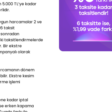
an 5.000 TL’ye kadar
lidir.
gun harcamalar 2 ve
6 taksit
e sonradan
deki taksitlendirmelerde
. Bir ekstre
panyalı olarak
 harcamanın dönem
ilir. Ekstre kesim
rme işlemi
ene kadar iptal
a ise erken kapama
0 vade farkı ile