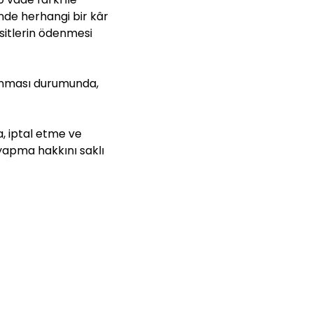
nde herhangi bir kâr
sitlerin ödenmesi
lunması durumunda,
 iptal etme ve
yapma hakkını saklı