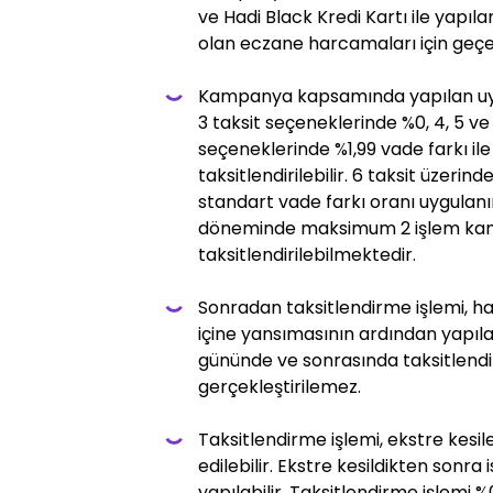
ve Hadi Black Kredi Kartı ile yapıl
olan eczane harcamaları için geçer
Kampanya kapsamında yapılan uy
3 taksit seçeneklerinde %0, 4, 5 ve 
seçeneklerinde %1,99 vade farkı il
taksitlendirilebilir. 6 taksit üzerin
standart vade farkı oranı uygulanır
döneminde maksimum 2 işlem kam
taksitlendirilebilmektedir.
Sonradan taksitlendirme işlemi,
içine yansımasının ardından yapılab
gününde ve sonrasında taksitlendi
gerçekleştirilemez.
Taksitlendirme işlemi, ekstre kesil
edilebilir. Ekstre kesildikten sonr
yapılabilir. Taksitlendirme işlemi %