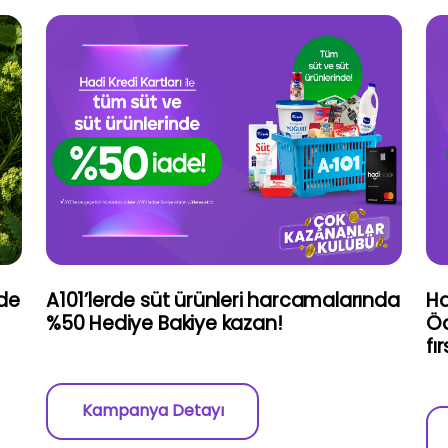
’de
A101’lerde süt ürünleri harcamalarında
Ha
%50 Hediye Bakiye kazan!
Öd
fı
Kampanya Detayı