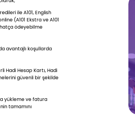
olarak;
edileri ile A101, English
line (A101 Ekstra ve A101
rahatça ödeyebilme
nda avantajlı koşullarda
li Hadi Hesap Kartı, Hadi
elerini güvenli bir şekilde
ra yükleme ve fatura
inin tamamını