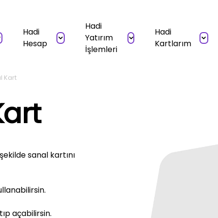
Hadi
Hadi
Hadi
Yatırım
Hesap
Kartlarım
İşlemleri
l Kart
Kart
şekilde sanal kartını
lanabilirsin.
p açabilirsin.