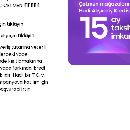
 CETMEN 11111111111
çin
tıklayın
ilgi için
tıklayın
veriş tutarına yeterli
şlerdeki vade
ade kısıtlamalarına
 vade farkında, kredi
ıdır. Hadi, bir T.O.M.
ampanyaya katılım için
şvurabilirsin.