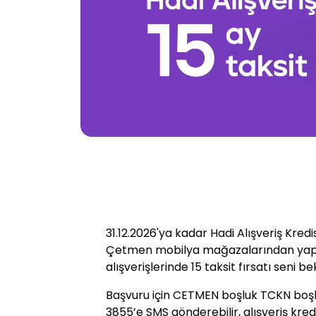
31.12.2026'ya kadar Hadi Alışveriş Kredis
Çetmen mobilya mağazalarından yap
alışverişlerinde 15 taksit fırsatı seni be
Başvuru için CETMEN boşluk TCKN boş
3855’e SMS gönderebilir, alışveriş kredisi