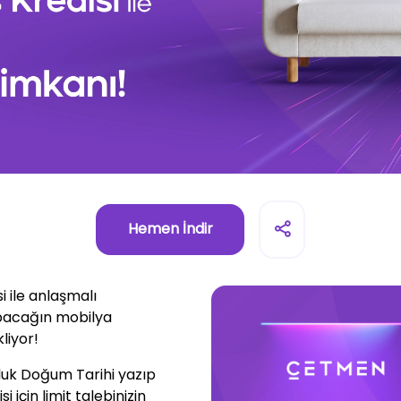
Hemen İndir
i ile anlaşmalı
acağın mobilya
kliyor!
luk Doğum Tarihi yazıp
 için limit talebinizin