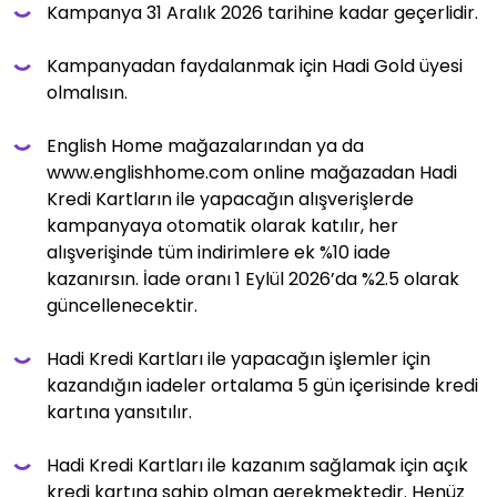
Kampanya 31 Aralık 2026 tarihine kadar geçerlidir.
Kampanyadan faydalanmak için Hadi Gold üyesi
olmalısın.
English Home mağazalarından ya da
www.englishhome.com
online mağazadan Hadi
Kredi Kartların ile yapacağın alışverişlerde
kampanyaya otomatik olarak katılır, her
alışverişinde tüm indirimlere ek %10 iade
kazanırsın. İade oranı 1 Eylül 2026’da %2.5 olarak
güncellenecektir.
Hadi Kredi Kartları ile yapacağın işlemler için
kazandığın iadeler ortalama 5 gün içerisinde kredi
kartına yansıtılır.
Hadi Kredi Kartları ile kazanım sağlamak için açık
kredi kartına sahip olman gerekmektedir. Henüz