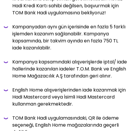
Hadi Kredi Kartı sahibi değilsen, başvurmak için
TOM Bank Hadi uygulamasına bekliyoruz!
Kampanyadan aynı gün içerisinde en fazla 5 farklı
işlemden kazanım sağlanabilir. Kampanya
kapsamında, bir takvim ayında en fazla 750 TL
iade kazanılabilir.
Kampanya kapsamındaki alışverişlerde iptal/ iade
hallerinde kazanılan iadeler T.O.M. Bank ve English
Home Mağazacılık A.Ş tarafından geri alınır.
English Home alışverişlerinden iade kazanmak için
Hadi Mastercard veya İsimli Hadi Mastercard
kullanman gerekmektedir.
TOM Bank Hadi uygulamasındaki, QR ile ödeme
seçeneği, English Home mağazalarında geçerli