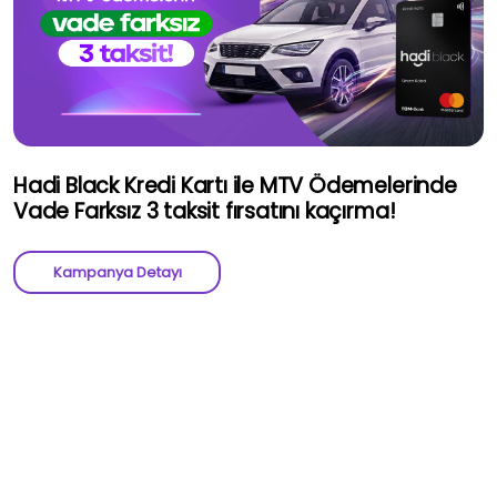
Hadi Black Kredi Kartı ile MTV Ödemelerinde
Vade Farksız 3 taksit fırsatını kaçırma!
Kampanya Detayı