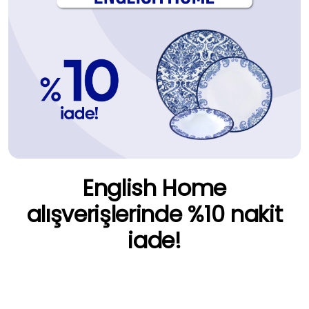
English Home
alışverişlerinde %10 nakit
iade!