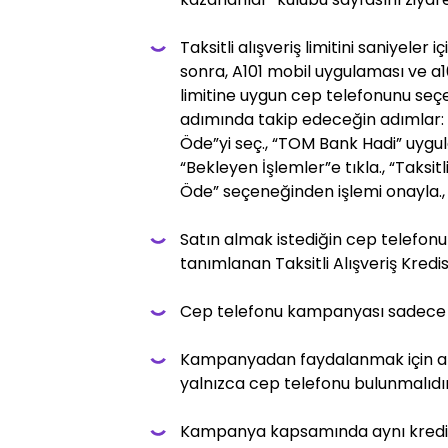
Taksitli alışveriş limitini saniyeler
sonra, A101 mobil uygulaması ve a
limitine uygun cep telefonunu seç
adımında takip edeceğin adımlar: “
Öde”yi seç., “TOM Bank Hadi” uygul
“Bekleyen İşlemler”e tıkla., “Taksitli
Öde” seçeneğinden işlemi onayla.,
Satın almak istediğin cep telefonu 
tanımlanan Taksitli Alışveriş Kredis
Cep telefonu kampanyası sadece 3 ta
Kampanyadan faydalanmak için al
yalnızca cep telefonu bulunmalıdır
Kampanya kapsamında aynı kredi 