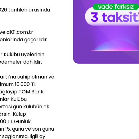
6 tarihleri arasında
e a101.com.tr
onlarında geçerlidir.
Kulübü üyelerinin
ı ödemeler dahildir.
 Kartı’na sahip olman ve
imum 10.000 TL
u sağlayıp TOM Bank
nlar Kulübü
rtesi gün kulübün ek
rsın. Kulüp
00 TL Günlük
ın 15. günü ve son günü
 sağlanırsa, ilgili ay