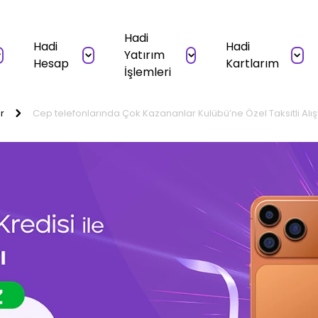
Hadi
Hadi
Hadi
Yatırım
Hesap
Kartlarım
İşlemleri
r
Cep telefonlarında Çok Kazananlar Kulübü’ne Özel Taksitli Alışv