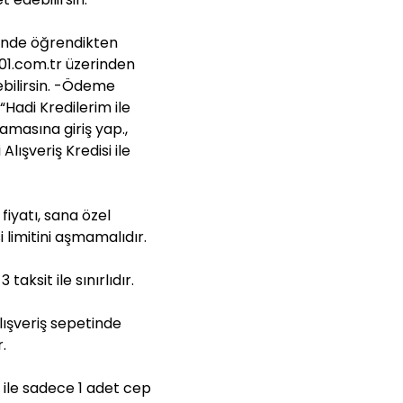
 içinde öğrendikten
101.com.tr üzerinden
ebilirsin. -Ödeme
Hadi Kredilerim ile
amasına giriş yap.,
 Alışveriş Kredisi ile
fiyatı, sana özel
i limitini aşmamalıdır.
ksit ile sınırlıdır.
ışveriş sepetinde
.
ile sadece 1 adet cep