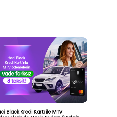
di Black Kredi Kartı ile MTV