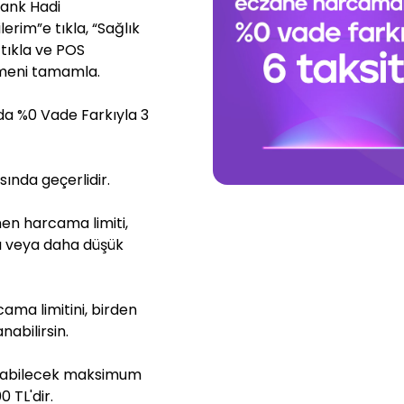
ank Hadi
erim”e tıkla, “Sağlık
 tıkla ve POS
emeni tamamla.
a %0 Vade Farkıyla 3
ında geçerlidir.
en harcama limiti,
nı veya daha düşük
ma limitini, birden
abilirsin.
ılabilecek maksimum
 TL'dir.