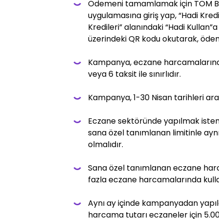
Ödemeni tamamlamak için TOM B
uygulamasına giriş yap, “Hadi Kredil
Kredileri” alanındaki “Hadi Kullan”a
üzerindeki QR kodu okutarak, öd
Kampanya, eczane harcamalarınd
veya 6 taksit ile sınırlıdır.
Kampanya, 1-30 Nisan tarihleri aras
Eczane sektöründe yapılmak isten
sana özel tanımlanan limitinle ay
olmalıdır.
Sana özel tanımlanan eczane harca
fazla eczane harcamalarında kullan
Aynı ay içinde kampanyadan yap
harcama tutarı eczaneler için 5.000