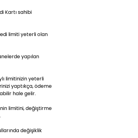
 Kartı sahibi
i limiti yeterli olan
anelerde yapılan
 limitinizin yeterli
inizi yaptıkça, ödeme
bilir hale gelir.
inin limitini, değiştirme
.
larında değişiklik