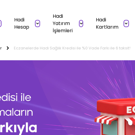
Hadi
Hadi
Hadi
Yatırım
Hesap
Kartlarım
İşlemleri
r
Eczanelerde Hadi Sağlık Kredisi ile %0 Vade Farkı ile 6 taksit!