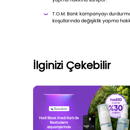
T.O.M. Bank kampanyayı durdurma
koşullarında değişiklik yapma hakkı
İlginizi Çekebilir