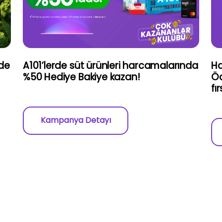
’de
A101’lerde süt ürünleri harcamalarında
Ha
%50 Hediye Bakiye kazan!
Öd
fı
Kampanya Detayı