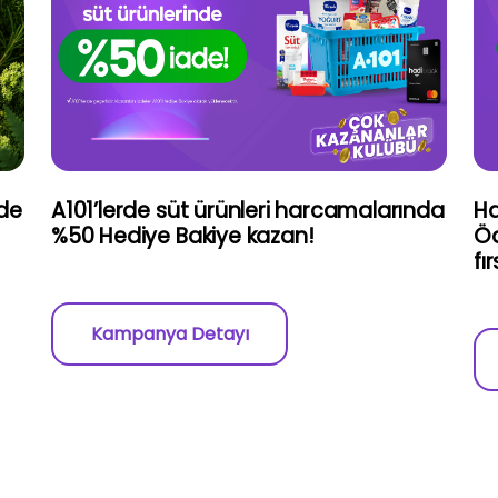
’de
A101’lerde süt ürünleri harcamalarında
Ha
%50 Hediye Bakiye kazan!
Öd
fı
Kampanya Detayı