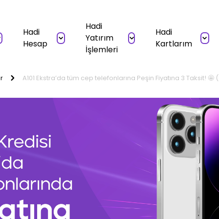
Hadi
Hadi
Hadi
Yatırım
Hesap
Kartlarım
İşlemleri
r
A101 Ekstra’da tüm cep telefonlarına Peşin Fiyatına 3 Taksit! 